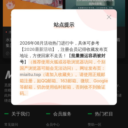
站点提示
水蜜桃米米
水蜜桃米米
水蜜桃米米微密圈
水蜜桃米米微密圈
水蜜桃米米微密圈专属视图合
水蜜桃米米微密圈图，诠释着
2026年08月活动热门进行中，具体可参考
集[41期][1466P/V/5.19GB]
什么叫微胖之美
【
2026最新活动
】，注册会员记得收藏发布页
VIP
2024-11-02
2023-12-27
地址，方便回家不走丢！【
批量搬运容易被封
号
】
（推荐使用火狐或谷歌浏览器访问，个别
国产浏览器可能会无法访问）。网址发布页：
miaitu.top
（请加入收藏夹）。请使用正规邮
箱注册，如QQ邮箱、163邮箱、微软、Google
觅爱图（miaitu.top）提供海量官方正版写真，均无第三方水印，（Cosplay、
等邮箱，切勿使用临时邮箱，否则收不到验证
丝模、写真、圈子）应有尽有，赞助会员享受更多资源和合集打包下载服务。
码。
此外！本站所有图片均为正规机构写真，无露D，无大CD，有这方面要求的请
绕道！
关于我们
会员服务
热门栏目
常见疑问
会员中心
赞助一区